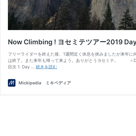
Now Climbing ! ヨセミテツアー2019 Da
フリーライダーを終えた後、1週間近く休息を挟みましたが来年に
は終了。また来年も帰って来よう。ありがとうヨセミテ。 ＜Day1～6＞
Now
目次 1. Day …
続きを読む
Climbing
!
Mickipedia ミキペディア
ヨ
セ
ミ
テ
ツ
ア
ー
2019