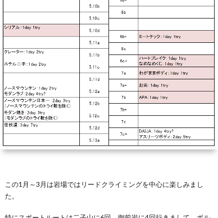
ン
ト
学
ネ
&
上
ル
自
達
己
方
紹
法
介
デ
ー
この1月～3月は岩場ではリードクライミングを中心に楽しみまし
タ
た。
＆
特にスポートルートは二子山に6回、御前岩に4回行きまして、ボル