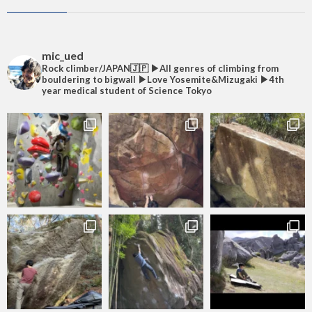
mic_ued
Rock climber/JAPAN🇯🇵
▶︎All genres of climbing from
bouldering to bigwall
▶︎Love Yosemite&Mizugaki
▶︎4th
year medical student of Science Tokyo