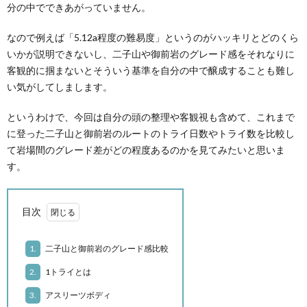
分の中でできあがっていません。
の
の
なので例えば「5.12a程度の難易度」というのがハッキリとどのくら
いかが説明できないし、二子山や御前岩のグレード感をそれなりに
他
記
エ
客観的に掴まないとそういう基準を自分の中で醸成することも難し
い気がしてしまします。
録
ト
というわけで、今回は自分の頭の整理や客観視も含めて、これまで
に登った二子山と御前岩のルートのトライ日数やトライ数を比較し
セ
て岩場間のグレード差がどの程度あるのかを見てみたいと思いま
す。
ト
ラ
目次
1.
二子山と御前岩のグレード感比較
2.
1トライとは
3.
アスリーツボディ