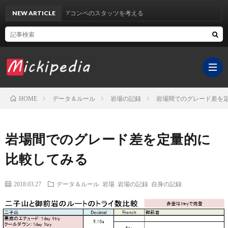
クライミングコンペのスタッツを考える
NEW ARTICLE
データ＆ルール
岩場の記録
岩場間でのグレード差を
HOME
ホ
岩場間でのグレード差を定量的に
ー
YouT
比較してみる
ム
チ
サ
2018.03.27
データ＆ルール
岩場
岩場の記録
自身の記録
ャ
イ
医