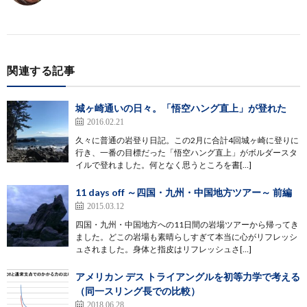
関連する記事
城ヶ崎通いの日々。「悟空ハング直上」が登れた
2016.02.21
久々に普通の岩登り日記。この2月に合計4回城ヶ崎に登りに
行き、一番の目標だった「悟空ハング直上」がボルダースタ
イルで登れました。何となく思うところを書[…]
11 days off ～四国・九州・中国地方ツアー～ 前編
2015.03.12
四国・九州・中国地方への11日間の岩場ツアーから帰ってき
ました。どこの岩場も素晴らしすぎて本当に心がリフレッシ
ュされました。身体と指皮はリフレッシュさ[…]
アメリカン デス トライアングルを初等力学で考える
（同一スリング長での比較）
2018.06.28