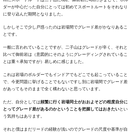
ダーが中心だった自分にとっては初めてスポートルートをそれなり
に登り込んだ期間となりました。
ル
しかしそこで少し戸惑ったのは岩場間でグレード差がかなりあるこ
ー
ク
とです。
一般に言われていることですが、二子山はグレードが辛く、それと
ル
ラ
比べて御前岩は（意図的にそのようにグレーディングされているこ
とは重々承知ですが）易しめに感じました。
イ
これは岩場のボルダーでもインドアでもどこでも起こっていること
ミ
で、今更問題に挙げることでもないですし別に岩場間でグレード差
があってもそのままで全く構わないと思っています。
ン
ただ、自分としては
頻繁に行く岩場同士がおおよそどの程度自分に
とってグレード差があるのかということを把握してはおきたい
とい
グ
自
う気持ちはあります。
そ
身
それと僕はまだリードの経験が浅いのでグレードの尺度や基準が自