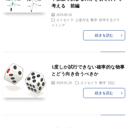
考える 前編
ル
2019.09.18
エトセトラ
上達方法
数学
科学するクラ
イミング
ー
ク
続きを読む
ル
ラ
イ
1度しか試行できない確率的な物事
とどう向き合うべきか
ミ
2019.02.20
エトセトラ
数学
日記
ン
続きを読む
グ
自
そ
身