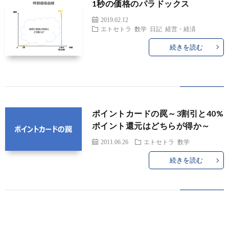
1秒の価格のパラドックス
の
の
2019.02.12
エトセトラ
数学
日記
経営・経済
他
記
続きを読む
エ
録
ト
セ
ポイントカードの罠～3割引と40%
ポイント還元はどちらが得か～
ト
2011.06.26
エトセトラ
数学
ラ
続きを読む