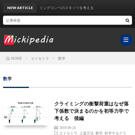
NEW ARTICLE
クライミングコンペのスタッツを考える
エトセトラ
数学
HOME
ホ
数学
ー
YouT
クライミングの衝撃荷重はなぜ落
ム
チ
サ
下係数で決まるのかを初等力学で
考える 後編
ャ
イ
医
2019.09.24
エトセトラ
上達方法
数学
科学するクラ