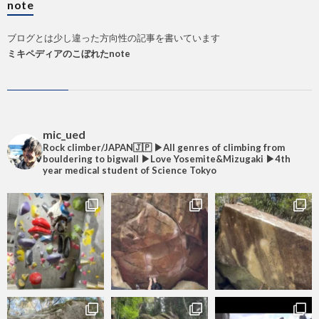
note
ブログとは少し違った方向性の記事を書いています
ミキペディアのこぼれたnote
mic_ued
Rock climber/JAPAN🇯🇵
▶︎All genres of climbing from
bouldering to bigwall
▶︎Love Yosemite&Mizugaki
▶︎4th
year medical student of Science Tokyo