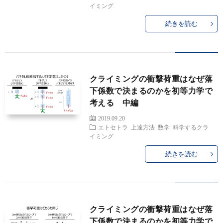
ン
ト
学
イミング
続きを読む
ネ
&
上
ル
自
達
クライミングの衝撃荷重はなぜ落
己
方
下係数で決まるのかを初等力学で
考える 中編
紹
法
2019.09.20
エトセトラ
上達方法
数学
科学するクラ
イミング
介
デ
続きを読む
ー
タ
クライミングの衝撃荷重はなぜ落
下係数で決まるのかを初等力学で
＆