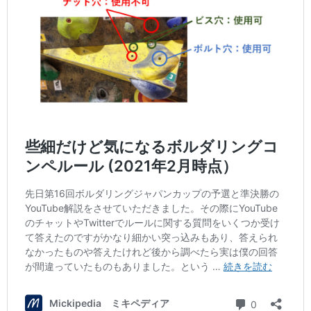
ル
ー
ク
ル
ラ
イ
ミ
ン
グ
自
そ
身