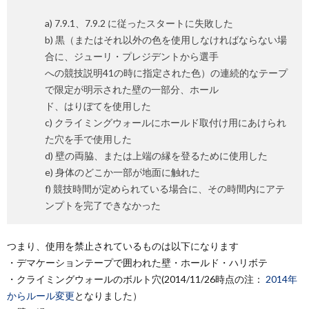
a) 7.9.1、7.9.2 に従ったスタートに失敗した
b) 黒（またはそれ以外の色を使用しなければならない場
合に、ジューリ・プレジデントから選手
への競技説明41の時に指定された色）の連続的なテープ
で限定が明示された壁の一部分、ホール
ド、はりぼてを使用した
c) クライミングウォールにホールド取付け用にあけられ
た穴を手で使用した
d) 壁の両脇、または上端の縁を登るために使用した
e) 身体のどこか一部が地面に触れた
f) 競技時間が定められている場合に、その時間内にアテ
ンプトを完了できなかった
つまり、使用を禁止されているものは以下になります
・デマケーションテープで囲われた壁・ホールド・ハリボテ
・クライミングウォールのボルト穴(2014/11/26時点の注：
2014年
からルール変更
となりました）