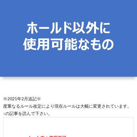
ン
ト
学
ネ
&
上
ル
自
達
己
方
紹
法
介
デ
※2021年2月追記※
ー
度重なるルール改定により現在ルールは大幅に変更されています。
↓の記事を読んで下さい。
タ
＆