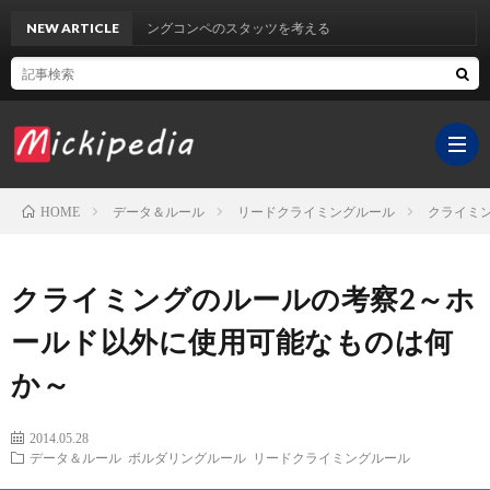
NEW ARTICLE
クライミングコンペのスタッツを考える
データ＆ルール
リードクライミングルール
クライミ
HOME
ホ
クライミングのルールの考察2～ホ
ー
YouT
ールド以外に使用可能なものは何
か～
ム
チ
サ
2014.05.28
ャ
イ
医
データ＆ルール
ボルダリングルール
リードクライミングルール