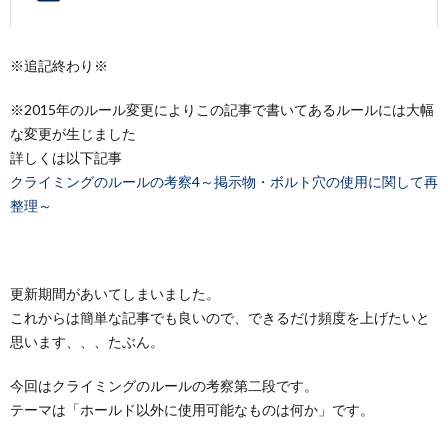
の
の
※追記終わり※
他
記
エ
※2015年のルール変更によりこの記事で書いてあるルールには大幅
な変更が生じました
録
ト
詳しくは以下記事
クライミングのルールの考察4～掲示物・ボルト穴の使用に関して再
セ
整理～
ト
更新期間があいてしまいました。
ラ
これからは簡単な記事でも良いので、できるだけ頻度を上げたいと
思います、、、たぶん。
今回はクライミングのルールの考察第二段です。
テーマは「ホールド以外に使用可能なものは何か」です。