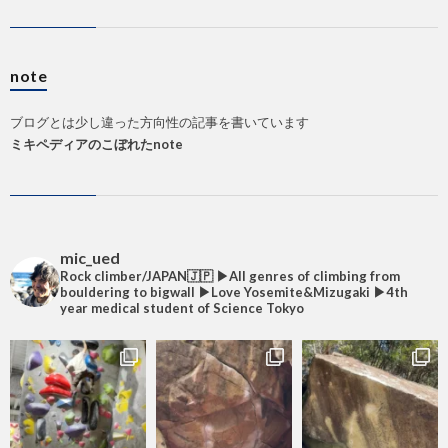
note
ブログとは少し違った方向性の記事を書いています
ミキペディアのこぼれたnote
mic_ued
Rock climber/JAPAN🇯🇵
▶︎All genres of climbing from
bouldering to bigwall
▶︎Love Yosemite&Mizugaki
▶︎4th
year medical student of Science Tokyo