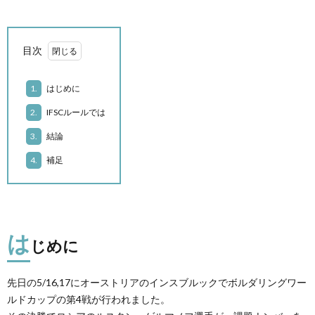
目次
1.
はじめに
2.
IFSCルールでは
3.
結論
4.
補足
は
じめに
先日の5/16,17にオーストリアのインスブルックでボルダリングワー
ルドカップの第4戦が行われました。