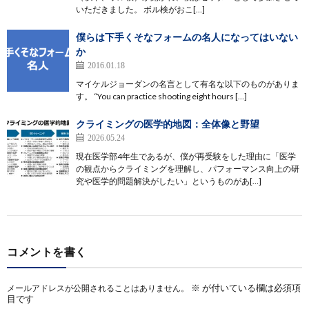
いただきました。 ボル検がおこ[…]
僕らは下手くそなフォームの名人になってはいない
か
2016.01.18
マイケルジョーダンの名言として有名な以下のものがありま
す。 “You can practice shooting eight hours […]
クライミングの医学的地図：全体像と野望
2026.05.24
現在医学部4年生であるが、僕が再受験をした理由に「医学
の観点からクライミングを理解し、パフォーマンス向上の研
究や医学的問題解決がしたい」というものがあ[…]
コメントを書く
※
が付いている欄は必須項
メールアドレスが公開されることはありません。
目です