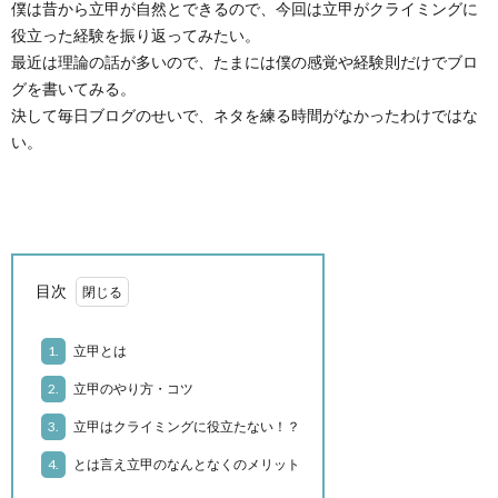
僕は昔から立甲が自然とできるので、今回は立甲がクライミングに
役立った経験を振り返ってみたい。
ル
最近は理論の話が多いので、たまには僕の感覚や経験則だけでブロ
グを書いてみる。
決して毎日ブログのせいで、ネタを練る時間がなかったわけではな
ー
ク
い。
ル
ラ
イ
目次
ミ
1.
立甲とは
ン
2.
立甲のやり方・コツ
グ
自
3.
立甲はクライミングに役立たない！？
4.
とは言え立甲のなんとなくのメリット
そ
身