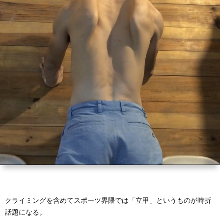
ン
ト
学
ネ
&
上
ル
自
達
己
方
紹
法
介
デ
ー
タ
クライミングを含めてスポーツ界隈では「立甲」というものが時折
話題になる。
＆