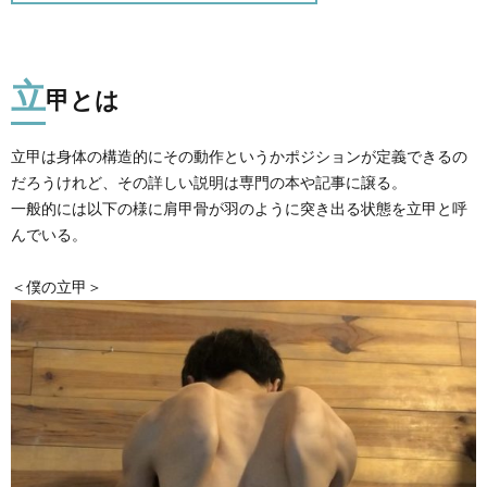
の
の
立
甲とは
他
記
エ
立甲は身体の構造的にその動作というかポジションが定義できるの
録
ト
だろうけれど、その詳しい説明は専門の本や記事に譲る。
一般的には以下の様に肩甲骨が羽のように突き出る状態を立甲と呼
セ
んでいる。
ト
＜僕の立甲＞
ラ