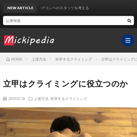
クライミングコンペのスタッツを考える
NEW ARTICLE
上達方法
科学するクライミング
立甲はクライミング
HOME
ホ
立甲はクライミングに役立つのか
ー
YouT
2019.02.16
上達方法
科学するクライミング
ム
チ
サ
ャ
イ
医