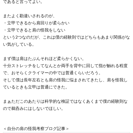
であると言ってよい。
またよく勘違いされるのが、
・立甲できるから肩回りが柔らかい
・立甲できると肩の怪我をしない
という2つなのだが、これは僕の経験則ではどちらもあまり関係がな
い気がしている。
まず僕は肩はたぶんそれほど柔らかくない。
十分ストレッチをしてなんとか両手を背中に回して指が触れる程度
で、おそらくクライマーの中では普通くらいだろう。
そして僕は長年左右とも肩の怪我に悩まされてきたし、肩を怪我し
ているときも立甲は普通にできた。
まぁただこのあたりは科学的な検証ではなくあくまで僕の経験則な
ので鵜呑みにはしないでほしい。
＜自分の肩の怪我考察ブログ記事＞