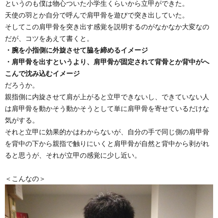
というのも僕は物心ついた小学生くらいから立甲ができた。
天使の羽とか自分で呼んで肩甲骨を遊びで突き出していた。
そしてこの肩甲骨を突き出す感覚を説明するのがなかなか大変なの
だが、コツをあえて書くと。
・腕を小指側に外旋させて脇を締めるイメージ
・肩甲骨を出すというより、肩甲骨が固定されて背骨とか背中がへ
こんで沈み込むイメージ
だろうか。
親指側に内旋させて肩が上がると立甲できないし、できていない人
は肩甲骨を動かそう動かそうとして単に肩甲骨を寄せているだけな
気がする。
それと立甲に効果的かはわからないが、自分の手で同じ側の肩甲骨
を背中の下から親指で触りにいくと肩甲骨が自然と背中から剥がれ
ると思うが、それが立甲の感覚に少し近い。
＜こんなの＞