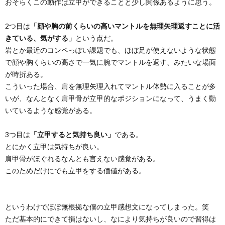
おそらくこの動作は立甲ができることと少し関係あるように思う。
2つ目は
「顔や胸の前くらいの高いマントルを無理矢理返すことに活
きている、気がする」
という点だ。
岩とか最近のコンペっぽい課題でも、ほぼ足が使えないような状態
で顔や胸くらいの高さで一気に腕でマントルを返す、みたいな場面
が時折ある。
こういった場合、肩を無理矢理入れてマントル体勢に入ることが多
いが、なんとなく肩甲骨が立甲的なポジションになって、うまく動
いているような感覚がある。
3つ目は
「立甲すると気持ち良い」
である。
とにかく立甲は気持ちが良い。
肩甲骨がほぐれるなんとも言えない感覚がある。
このためだけにでも立甲をする価値がある。
というわけでほぼ無根拠な僕の立甲感想文になってしまった。笑
ただ基本的にできて損はないし、なにより気持ちが良いので習得は