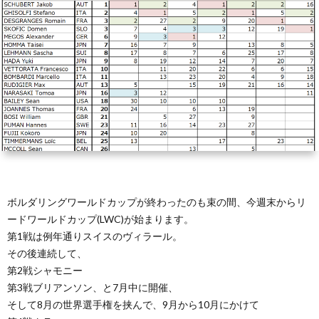
ン
ト
学
ネ
&
上
ル
自
達
己
方
紹
法
介
ボルダリングワールドカップが終わったのも束の間、今週末からリ
デ
ードワールドカップ(LWC)が始まります。
第1戦は例年通りスイスのヴィラール。
ー
その後連続して、
第2戦シャモニー
タ
第3戦ブリアンソン、と7月中に開催、
そして8月の世界選手権を挟んで、9月から10月にかけて
＆