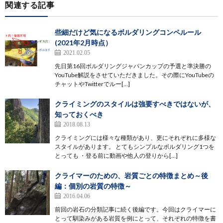
関連する記事
些細だけど気になるボルダリングコンペルール
(2021年2月時点）
2021.02.05
先日第16回ボルダリングジャパンカップの予選と準決勝の
YouTube解説をさせていただきました。その際にYouTubeの
チャットやTwitterでルー[…]
クライミングのスタイルは強要すべきではないが、
知っておくべき
2018.08.13
クライミングには様々な種類があり、更にそれぞれに多様な
スタイルがあります。 とてもシンプルなボルダリング1つを
とっても ・登る前に動画や他人の登りから[…]
クライマーのための、岩質ごとの特徴まとめ～後
編：個別の岩質の特徴～
2016.04.06
前回の岩石の分類記事に続く後編です。今回はクライマーに
とって馴染みがある岩質を例にとって、それぞれの特徴を書