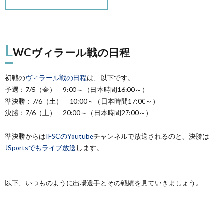
の
の
他
記
L
エ
WCヴィラール戦の日程
録
ト
初戦の
ヴィラール戦の日程
は、以下です。
予選：7/5（金） 9:00～（日本時間16:00～）
セ
準決勝：7/6（土） 10:00～（日本時間17:00～）
決勝：7/6（土） 20:00～（日本時間27:00～）
ト
準決勝からは
IFSCのYoutube
チャンネルで放送されるのと、決勝は
JSportsでもライブ放送
します。
ラ
以下、いつものように出場選手とその戦績を見ていきましょう。