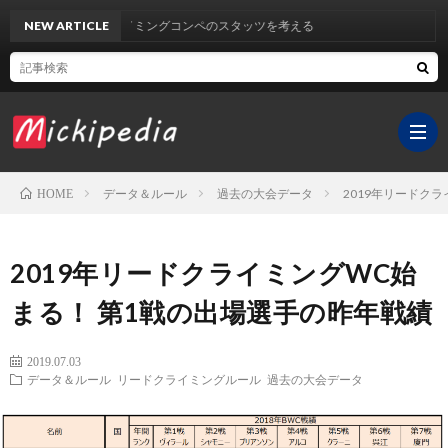
NEW ARTICLE
クライミングコンペのスタッツを考える
データ＆ルール
過去の大会データ
2019年リードク
HOME
ホ
2019年リードクライミングWC始
ー
YouT
まる！ 第1戦の出場選手の昨年戦績
ム
チ
サ
2019.07.03
データ＆ルール
リードクライミングルール
過去の大会データ
ャ
イ
医