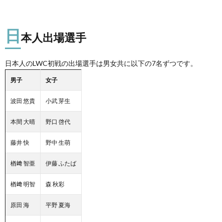
日
本人出場選手
日本人のLWC初戦の出場選手は男女共に以下の7名ずつです。
男子
女子
波田 悠貴
小武 芽生
本間 大晴
野口 啓代
藤井 快
野中 生萌
楢﨑 智亜
伊藤 ふたば
楢﨑 明智
森 秋彩
原田 海
平野 夏海