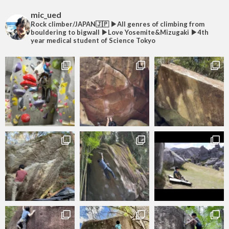
mic_ued
Rock climber/JAPAN🇯🇵
▶︎All genres of climbing from
bouldering to bigwall
▶︎Love Yosemite&Mizugaki
▶︎4th
year medical student of Science Tokyo