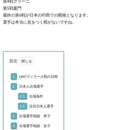
第4戦クラーニ
第5戦廈門
最終の第6戦が日本の印西での開催となります。
ル
選手は本当に息をつく暇がないですね。
ー
ク
ル
ラ
目次
イ
1.
LWCヴィラール戦の日程
ミ
2.
日本人出場選手
ン
2.1.
出場条件
2.2.
注目日本人選手
グ
自
3.
出場選手戦績 男子
そ
身
4.
出場選手戦績 女子