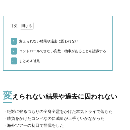
ル
目次
ー
ク
1.
変えられない結果や過去に囚われない
ル
ラ
2.
コントロールできない変数・物事があることを認識する
3.
まとめ＆補足
イ
ミ
変
ン
えられない結果や過去に囚われない
グ
自
・絶対に登るつもりの全身全霊をかけた本気トライで落ちた
・勝負をかけたコンペなのに減量が上手くいかなかった
そ
・海外ツアーの初日で怪我をした
身