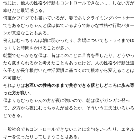
他には、他人の性格や行動もコントロールできないし、しない方が
幸せだと最近感じる。
何度かブログでも書いているが、妻でありクライミングパートナー
でもあるむっちゃんと僕は似ているようで細かな性格や行動パター
ンが真逆なこともある。
例えばむっちゃんは朝に弱かったり、岩場についてもトライまでゆ
っくりと時間をかけることが多い。
朝型でせっかちな僕は、昔はこのことに苦言を呈したり、どうやっ
たら変えられるかと考えたこともあったけど、人の性格や行動は遺
伝子とか長年根付いた生活習慣に基づくので根本から変えることは
不可能だ。
それよりは
お互いの性格のままで共存できる落としどころに歩み寄
った方が良い
。
僕よりもむっちゃんの方が夜に強いので、朝は僕がガンガン登っ
て、夕方から夜にむっちゃんが登るとか、そういう工夫はいろいろ
とできる。
一般社会でもコントロールできないことに文句をいったり、エネル
ギーを使ったりしてしまうことはある。