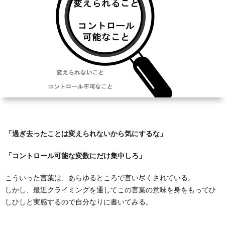
ン
ト
学
ネ
&
上
ル
自
達
己
方
紹
法
「過ぎ去ったことは変えられないから気にするな」
介
デ
「コントロール可能な変数にだけ集中しろ」
ー
こういった言葉は、あらゆるところで言い尽くされている。
しかし、最近クライミングを通してこの言葉の意味を身をもってひ
タ
しひしと実感するので自分なりに書いてみる。
＆