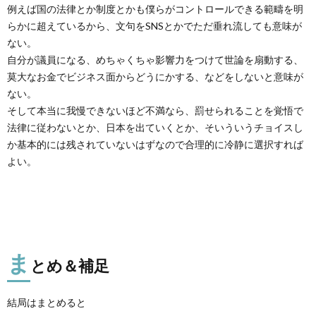
例えば国の法律とか制度とかも僕らがコントロールできる範疇を明
らかに超えているから、文句をSNSとかでただ垂れ流しても意味が
ない。
自分が議員になる、めちゃくちゃ影響力をつけて世論を扇動する、
莫大なお金でビジネス面からどうにかする、などをしないと意味が
ない。
そして本当に我慢できないほど不満なら、罰せられることを覚悟で
法律に従わないとか、日本を出ていくとか、そいういうチョイスし
か基本的には残されていないはずなので合理的に冷静に選択すれば
よい。
ま
とめ＆補足
結局はまとめると