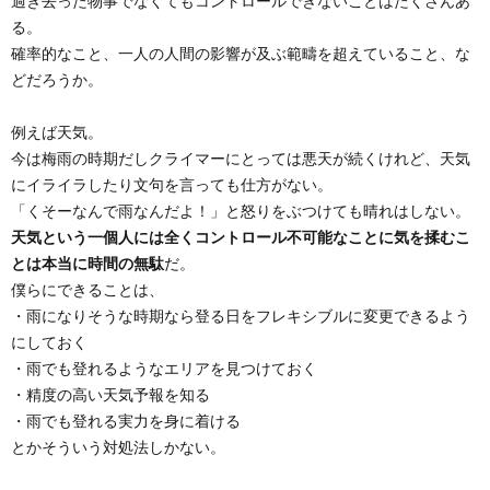
過ぎ去った物事でなくてもコントロールできないことはたくさんあ
る。
確率的なこと、一人の人間の影響が及ぶ範疇を超えていること、な
どだろうか。
例えば天気。
今は梅雨の時期だしクライマーにとっては悪天が続くけれど、天気
にイライラしたり文句を言っても仕方がない。
「くそーなんで雨なんだよ！」と怒りをぶつけても晴れはしない。
天気という一個人には全くコントロール不可能なことに気を揉むこ
とは本当に時間の無駄
だ。
僕らにできることは、
・雨になりそうな時期なら登る日をフレキシブルに変更できるよう
にしておく
・雨でも登れるようなエリアを見つけておく
・精度の高い天気予報を知る
・雨でも登れる実力を身に着ける
とかそういう対処法しかない。