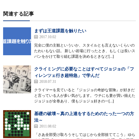
関連する記事
まずは王道課題を触りたい
2017.10.02
完全に僕の主観といういか、スタイルとも言えないくらいの
たわいもない話。 新しい岩場に行ったとき、もしくは長いス
パンをかけて取り組む課題を決めるときなど[…]
クライミングに必要なことはすべてジョジョの「フ
ィレンツェ行き超特急」で学んだ
2018.07.31
クライマーを見ていると『ジョジョの奇妙な冒険』が好きだ
と言っている人が多い気がします。 ウチにも妻が買い揃えた
ジョジョが全巻あり、僕もジョジョ好きの一[…]
基礎の破壊～真の上達をするためのたった一つの方
法～
2011.08.02
「さあ全部受け取ろうそしてはじから全部捨ててこう」 ゆら