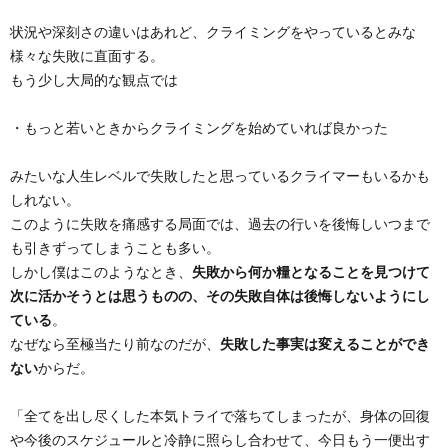
状況や深刻さの違いはあれど、クライミングをやっているとみな
の
の
様々な失敗に直面する。
もう少し大局的な観点では
他
記
エ
・もっと若いときからクライミングを始めていれば良かった
録
ト
みたいな人生レベルで失敗したと思っているクライマーもいるかも
しれない。
セ
このように失敗を痛感する局面では、過去の行いを後悔しいつまで
も引きずってしまうことも多い。
ト
しかし僕はこのようなとき、
失敗から何か糧となることを見つけて
次に活かそうとは思うものの、その失敗自体は後悔しないようにし
ラ
ている
。
なぜなら至極当たり前なのだが、
失敗した事実は変えることができ
ない
からだ。
「全てを出し尽くした本気トライで落ちてしまったが、身体の回復
や今後のスケジュールと冷静に照らし合わせて、今日もう一便出す