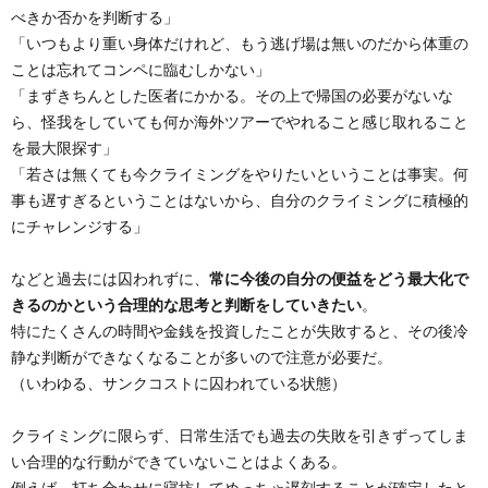
べきか否かを判断する」
「いつもより重い身体だけれど、もう逃げ場は無いのだから体重の
ことは忘れてコンペに臨むしかない」
「まずきちんとした医者にかかる。その上で帰国の必要がないな
ら、怪我をしていても何か海外ツアーでやれること感じ取れること
を最大限探す」
「若さは無くても今クライミングをやりたいということは事実。何
事も遅すぎるということはないから、自分のクライミングに積極的
にチャレンジする」
などと過去には囚われずに、
常に今後の自分の便益をどう最大化で
きるのかという合理的な思考と判断をしていきたい
。
特にたくさんの時間や金銭を投資したことが失敗すると、その後冷
静な判断ができなくなることが多いので注意が必要だ。
（いわゆる、サンクコストに囚われている状態）
クライミングに限らず、日常生活でも過去の失敗を引きずってしま
い合理的な行動ができていないことはよくある。
例えば、打ち合わせに寝坊してめっちゃ遅刻することが確定したと