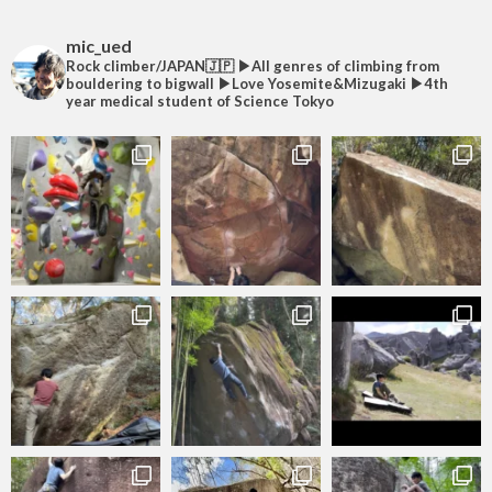
mic_ued
Rock climber/JAPAN🇯🇵
▶︎All genres of climbing from
bouldering to bigwall
▶︎Love Yosemite&Mizugaki
▶︎4th
year medical student of Science Tokyo