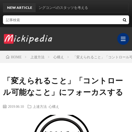
NEW ARTICLE
クライミングコンペのスタッツを考える
上達方法
心構え
「変えられること」「コントロール
HOME
ホ
「変えられること」「コントロー
ー
YouT
ル可能なこと」にフォーカスする
ム
チ
サ
2019.06.10
上達方法
心構え
ャ
イ
医