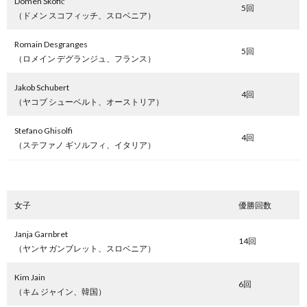
Domen Škofič
5回
（ドメン スコフィッチ、スロベニア）
Romain Desgranges
5回
（ロメイン デグランジュ、フランス）
Jakob Schubert
4回
（ヤコブ シューベルト、オーストリア）
Stefano Ghisolfi
4回
（ステファノ ギソルフィ、イタリア）
女子
優勝回数
Janja Garnbret
14回
（ヤンヤ ガンブレット、スロベニア）
Kim Jain
6回
（キム ジャイン、韓国）