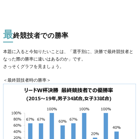
最
終競技者での勝率
本題に入ると今知りたいことは、「選手別に、決勝で最終競技者と
なった際の勝率に違いはあるのか」です。
さっそくグラフを見ましょう。
＜最終競技者時の勝率＞