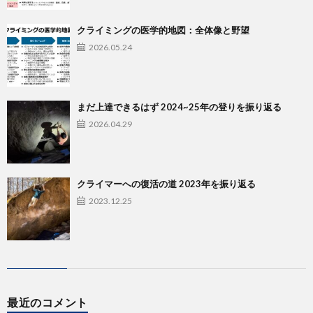
クライミングの医学的地図：全体像と野望
2026.05.24
まだ上達できるはず 2024~25年の登りを振り返る
2026.04.29
クライマーへの復活の道 2023年を振り返る
2023.12.25
最近のコメント