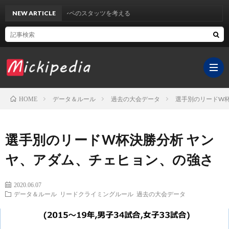
クライミングコンペのスタッツを考える
NEW ARTICLE
データ＆ルール
過去の大会データ
選手別のリードW
HOME
ホ
選手別のリードW杯決勝分析 ヤン
ー
YouT
ヤ、アダム、チェヒョン、の強さ
ム
チ
サ
2020.06.07
データ＆ルール
リードクライミングルール
過去の大会データ
ャ
イ
医