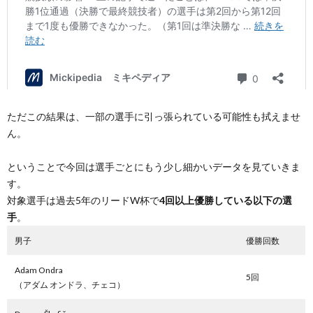
の
の
他
記
エ
録
ト
ただこの結果は、一部の選手に引っ張られている可能性も拭えませ
ん。
セ
ということで今回は選手ごとにもう少し細かいデータを見ていきま
ト
す。
対象選手は過去5年のリードW杯で
4回以上優勝している以下の選
ラ
手
。
男子
優勝回数
Adam Ondra
5回
（アダム オンドラ、チェコ）