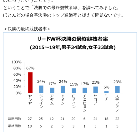
ということで「決勝での最終競技者率」を調べてみました。
ほとんどの場合準決勝のトップ通過率と捉えて問題ないです。
＜決勝の最終競技者率＞