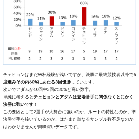
チェヒョンはまだW杯経験が浅いですが、決勝に最終競技者以外で
5
度進みその内60%にあたる3回優勝
しています。
次いでアダムが10回中3回の30%と高い数字。
単純に考えると
チェヒョンとアダムは登場番手に関係なくとにかく
決勝に強い
です！
この要因として2選手が大舞台に強いのか、ルートの特性なのか、準
決勝で手を抜いているのか、はたまた単なるサンプル数不足なのか
はわかりませんが興味深いデータです。