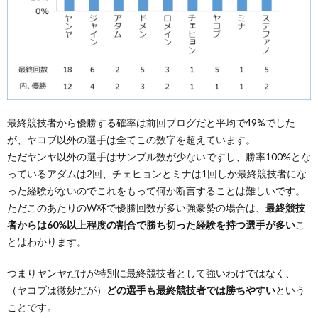
最終競技者から優勝する確率は前回ブログだと平均で49%でした
が、ヤコブ以外の選手は全てこの数字を超えています。
ただヤンヤ以外の選手はサンプル数が少ないですし、勝率100%とな
っているアダムは2回、チェヒョンとミナは1回しか最終競技者にな
った経験がないのでこれをもって何か断言することは難しいです。
ただこのあたりのW杯で優勝回数が多い強豪勢の場合は、
最終競技
者からは60%以上程度の割合で勝ち切った経験を持つ選手が多い
こ
とはわかります。
つまりヤンヤだけが特別に最終競技者として強いわけではなく、
（ヤコブは微妙だが）
どの選手も最終競技者では勝ちやすい
という
ことです。