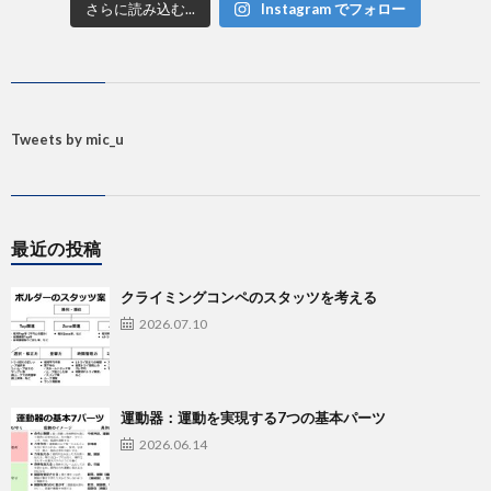
さらに読み込む...
Instagram でフォロー
Tweets by mic_u
最近の投稿
クライミングコンペのスタッツを考える
2026.07.10
運動器：運動を実現する7つの基本パーツ
2026.06.14