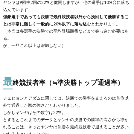
ヤンヤは9回中2回の22%と健闘しますが、他の選手は10%台に落ち
込んでいます。
強豪選手であっても決勝で最終競技者以外から挽回して優勝するこ
とは非常に難しく一般的に20%以下に落ち込む
とわかります。
（本当は各選手の決勝での平均登場順番などまで突っ込む必要はあ
る。
が、一旦これ以上は深堀しない）
最
終競技者率（≒準決勝トップ通過率）
チェヒョンとアダムに関しては、決勝での勝率を支えるのは首位以
外で通過した際の強さだとわかりました。
しかしヤンヤはその数字は22%。
とするとこれまでのデータとヤンヤの決勝での勝率の高さから導か
れることは、きっとヤンヤは決勝を最終競技者で迎えることが多い
のだろうということです。