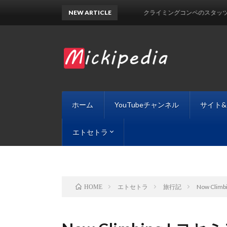
NEW ARTICLE
クライミングコンペのスタッツを考える
ホーム
YouTubeチャンネル
サイト
エトセトラ
旅行記
経営・経済
数学
読書感想
日記
エトセトラ
旅行記
Now Clim
HOME