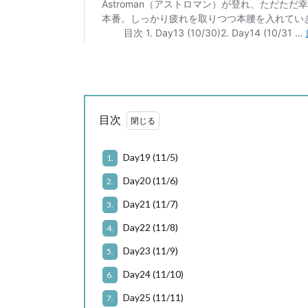
目次
Day19 (11/5)
1.
Day20 (11/6)
2.
Day21 (11/7)
3.
Day22 (11/8)
4.
Day23 (11/9)
5.
Day24 (11/10)
6.
Day25 (11/11)
7.