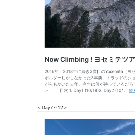
＜Day7～12＞