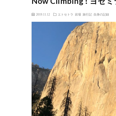
Now Climbing ! ヨ
2019.11.12
エトセトラ
岩場
旅行記
自身の記録