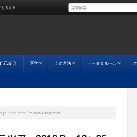
&自己紹介
医学
上達方法
データ＆ルール
クライミングの医学的地図
トレーニング
心構え
科学するクライミング
過去の大会データ
ボルダリングルール
リードクライミングルー
岩場の記録
bing ! ヨセミテツアー2019 Day19〜25