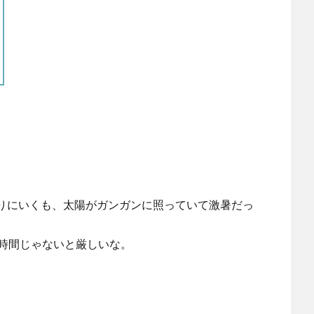
)をやりにいくも、太陽がガンガンに照っていて激暑だっ
fは朝早い時間じゃないと厳しいな。