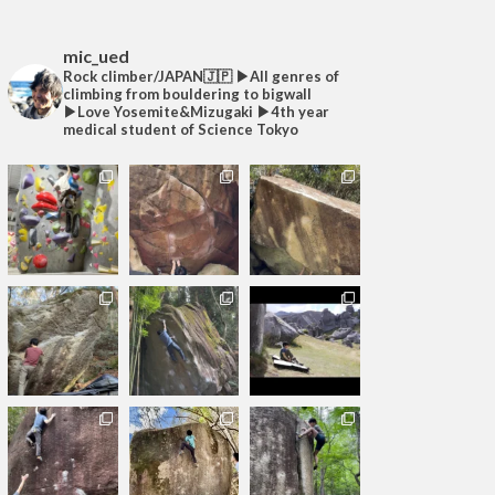
mic_ued
Rock climber/JAPAN🇯🇵
▶︎All genres of
climbing from bouldering to bigwall
▶︎Love Yosemite&Mizugaki
▶︎4th year
medical student of Science Tokyo