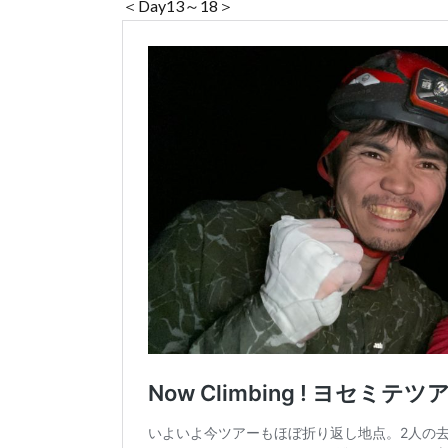
＜Day13～18＞