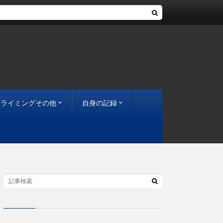
クライミングその他
自身の記録
ル
市場動向
インタビュー
宣伝告知
その他
コンペ
岩場