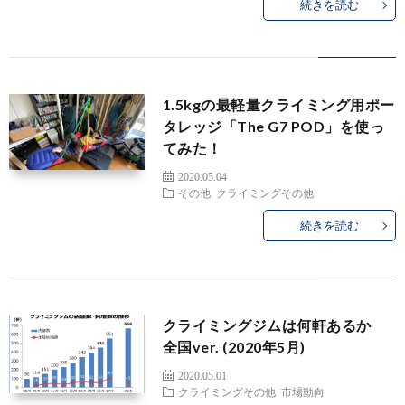
続きを読む
ン
ト
学
ネ
&
上
1.5kgの最軽量クライミング用ポー
ル
自
達
タレッジ「The G7 POD」を使っ
てみた！
己
方
2020.05.04
その他
クライミングその他
紹
法
続きを読む
介
デ
ー
クライミングジムは何軒あるか
全国ver. (2020年5月)
タ
2020.05.01
クライミングその他
市場動向
＆