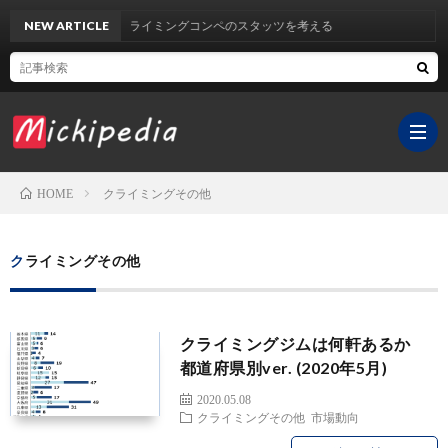
NEW ARTICLE
クライミングコンペのスタッツを考える
クライミングその他
HOME
ホ
クライミングその他
ー
YouT
クライミングジムは何軒あるか
ム
チ
サ
都道府県別ver. (2020年5月)
2020.05.08
ャ
イ
医
クライミングその他
市場動向