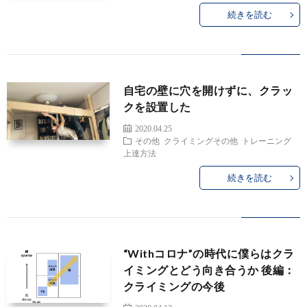
続きを読む
ル
ー
ク
自宅の壁に穴を開けずに、クラッ
クを設置した
ル
ラ
2020.04.25
その他
クライミングその他
トレーニング
イ
上達方法
続きを読む
ミ
ン
“Withコロナ”の時代に僕らはクラ
グ
自
イミングとどう向き合うか 後編：
クライミングの今後
そ
身