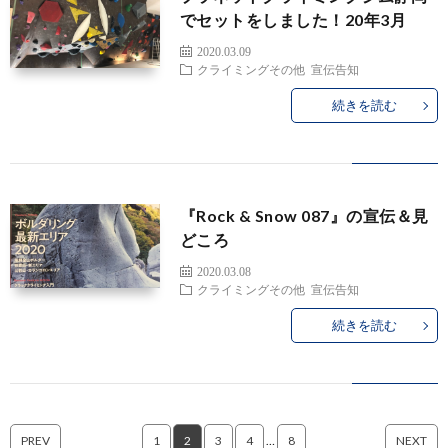
でセットをしました！20年3月
2020.03.09
クライミングその他
宣伝告知
続きを読む
『Rock & Snow 087』の宣伝＆見
どころ
2020.03.08
クライミングその他
宣伝告知
続きを読む
PREV
1
2
3
4
…
8
NEXT