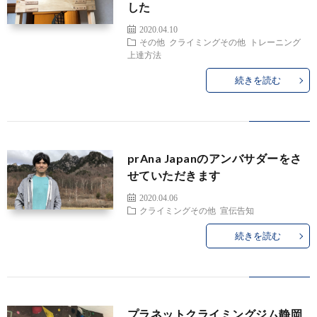
した
2020.04.10
その他
クライミングその他
トレーニング
上達方法
続きを読む
prAna Japanのアンバサダーをさ
せていただきます
2020.04.06
クライミングその他
宣伝告知
続きを読む
プラネットクライミングジム静岡