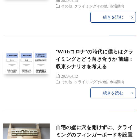
2020.04.13
その他
クライミングその他
市場動向
の
の
続きを読む
他
記
エ
録
ト
“Withコロナ”の時代に僕らはクラ
イミングとどう向き合うか 前編：
セ
収束シナリオを考える
2020.04.12
ト
その他
クライミングその他
市場動向
続きを読む
ラ
自宅の壁に穴を開けずに、クライ
ミングのフィンガーボードを設置